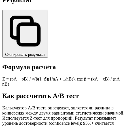
Скопировать результат
Формула расчёта
Z = (pA − pB) / √(p̂(1−p̂)(1/nA + 1/nB)), где p̂ = (xA + xB) / (nA +
nB)
Как рассчитать A/B тест
Калькулятор A/B теста определяет, является ли разница в
конверсиях между двумя вариантами статистически значимой.
Используется Z-тест для пропорций. Результат показывает
уровень достоверности (confidence level): 95%+ считается