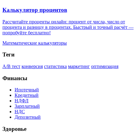
Калькулятор процентов
Рассчитайте проценты онлайн: процент от числа, число от
процента и разницу в процентах. Быстрый и точный расчёт —
попробуйте бесплатно!
Математические калькуляторы
Теги
A/B тест
конверсия
статистика
маркетинг
оптимизация
Финансы
Ипотечный
Кредитный
НДФЛ
Зарплатный
НДС
Депозитный
Здоровье