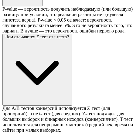
P-value — вероятность получить наблюдаемую (или большую)
разницу при условии, что реальной разницы нет (нулевая
гипотеза верна). P-value < 0,05 означает: вероятность
случайного результата менее 5%. Это не вероятность того, что
вариант B лучше — это вероятность ошибки первого рода.
Чем отличается Z-тест от t-теста?
Для A/B тестов конверсий используется Z-тест (для
пропорций), а не t-тест (для средних). Z-тест подходит для
больших выборок и бинарных исходов (конверсия/нет). T-тест
используется для непрерывных метрик (средний чек, время на
сайте) при малых выборках.