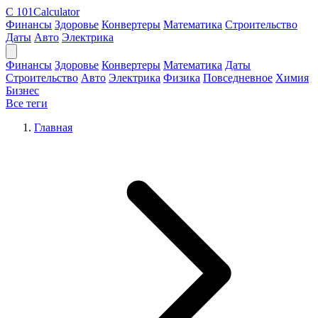
C
101Calculator
Финансы
Здоровье
Конвертеры
Математика
Строительство
Даты
Авто
Электрика
Финансы
Здоровье
Конвертеры
Математика
Даты
Строительство
Авто
Электрика
Физика
Повседневное
Химия
Бизнес
Все теги
Главная