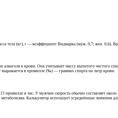
сса тела (кг), r — коэффициент Видмарка (муж. 0,7; жен. 0,6). Вре
 алкоголя в крови. Она учитывает массу выпитого чистого спир
ат выражается в промилле (‰) — граммах спирта на литр крови.
15 промилле в час. У мужчин скорость обычно составляет около 
метаболизма. Калькулятор использует усреднённые значения дл