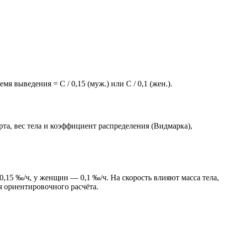
мя выведения = C / 0,15 (муж.) или C / 0,1 (жен.).
та, вес тела и коэффициент распределения (Видмарка),
0,15 ‰/ч, у женщин — 0,1 ‰/ч. На скорость влияют масса тела,
я ориентировочного расчёта.