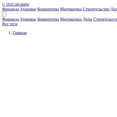
C
101Calculator
Финансы
Здоровье
Конвертеры
Математика
Строительство
Да
Финансы
Здоровье
Конвертеры
Математика
Даты
Строительст
Все теги
Главная