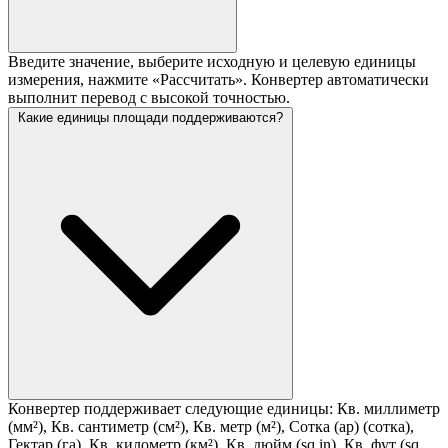
Введите значение, выберите исходную и целевую единицы
измерения, нажмите «Рассчитать». Конвертер автоматически
выполнит перевод с высокой точностью.
Какие единицы площади поддерживаются?
Конвертер поддерживает следующие единицы: Кв. миллиметр
(мм²), Кв. сантиметр (см²), Кв. метр (м²), Сотка (ар) (сотка),
Гектар (га), Кв. километр (км²), Кв. дюйм (sq in), Кв. фут (sq