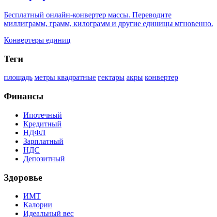
Бесплатный онлайн-конвертер массы. Переводите
миллиграмм, грамм, килограмм и другие единицы мгновенно.
Конвертеры единиц
Теги
площадь
метры квадратные
гектары
акры
конвертер
Финансы
Ипотечный
Кредитный
НДФЛ
Зарплатный
НДС
Депозитный
Здоровье
ИМТ
Калории
Идеальный вес