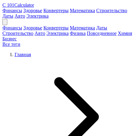
C
101Calculator
Финансы
Здоровье
Конвертеры
Математика
Строительство
Даты
Авто
Электрика
Финансы
Здоровье
Конвертеры
Математика
Даты
Строительство
Авто
Электрика
Физика
Повседневное
Химия
Бизнес
Все теги
Главная