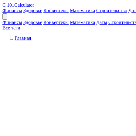
C
101Calculator
Финансы
Здоровье
Конвертеры
Математика
Строительство
Да
Финансы
Здоровье
Конвертеры
Математика
Даты
Строительст
Все теги
Главная