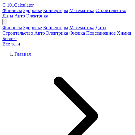
C
101Calculator
Финансы
Здоровье
Конвертеры
Математика
Строительство
Даты
Авто
Электрика
Финансы
Здоровье
Конвертеры
Математика
Даты
Строительство
Авто
Электрика
Физика
Повседневное
Химия
Бизнес
Все теги
Главная