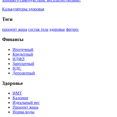
хорошего самочувствия. Бесплатно онлайн!
Калькуляторы здоровья
Теги
процент жира
состав тела
здоровье
фитнес
Финансы
Ипотечный
Кредитный
НДФЛ
Зарплатный
НДС
Депозитный
Здоровье
ИМТ
Калории
Идеальный вес
Процент жира
Норма воды