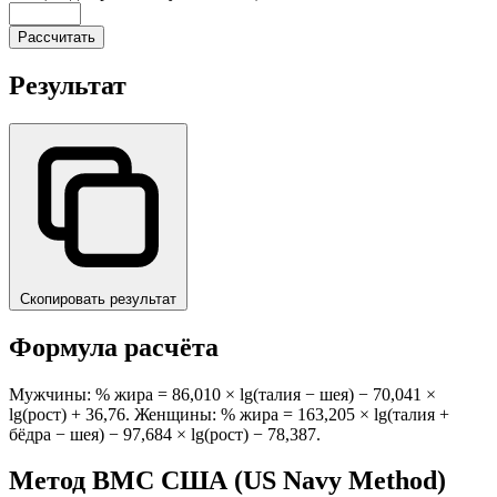
Рассчитать
Результат
Скопировать результат
Формула расчёта
Мужчины: % жира = 86,010 × lg(талия − шея) − 70,041 ×
lg(рост) + 36,76. Женщины: % жира = 163,205 × lg(талия +
бёдра − шея) − 97,684 × lg(рост) − 78,387.
Метод ВМС США (US Navy Method)