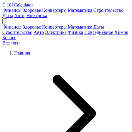
C
101Calculator
Финансы
Здоровье
Конвертеры
Математика
Строительство
Даты
Авто
Электрика
Финансы
Здоровье
Конвертеры
Математика
Даты
Строительство
Авто
Электрика
Физика
Повседневное
Химия
Бизнес
Все теги
Главная