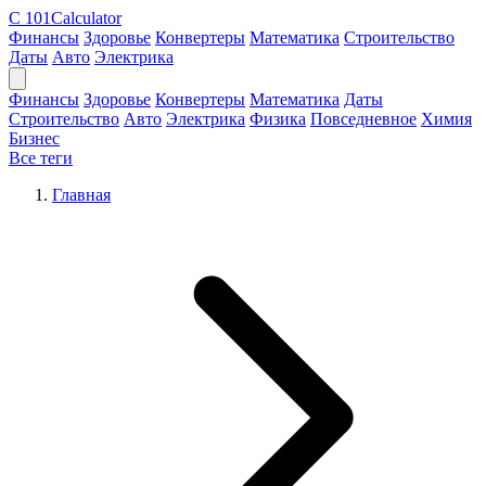
C
101Calculator
Финансы
Здоровье
Конвертеры
Математика
Строительство
Даты
Авто
Электрика
Финансы
Здоровье
Конвертеры
Математика
Даты
Строительство
Авто
Электрика
Физика
Повседневное
Химия
Бизнес
Все теги
Главная