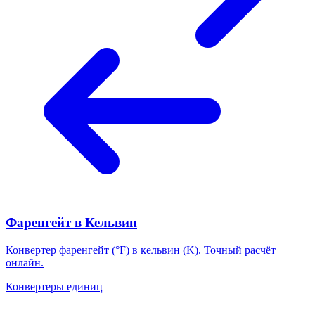
Фаренгейт в Кельвин
Конвертер фаренгейт (°F) в кельвин (K). Точный расчёт
онлайн.
Конвертеры единиц