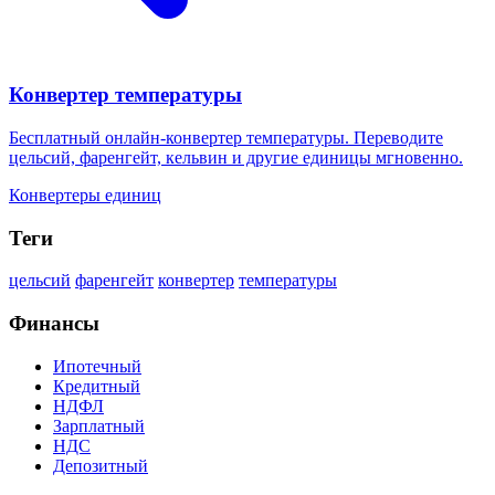
Конвертер температуры
Бесплатный онлайн-конвертер температуры. Переводите
цельсий, фаренгейт, кельвин и другие единицы мгновенно.
Конвертеры единиц
Теги
цельсий
фаренгейт
конвертер
температуры
Финансы
Ипотечный
Кредитный
НДФЛ
Зарплатный
НДС
Депозитный