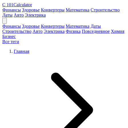
C
101Calculator
Финансы
Здоровье
Конвертеры
Математика
Строительство
Даты
Авто
Электрика
Финансы
Здоровье
Конвертеры
Математика
Даты
Строительство
Авто
Электрика
Физика
Повседневное
Химия
Бизнес
Все теги
Главная