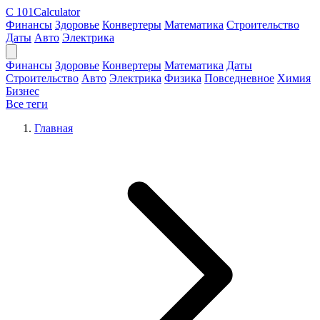
C
101Calculator
Финансы
Здоровье
Конвертеры
Математика
Строительство
Даты
Авто
Электрика
Финансы
Здоровье
Конвертеры
Математика
Даты
Строительство
Авто
Электрика
Физика
Повседневное
Химия
Бизнес
Все теги
Главная