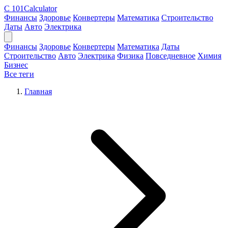
C
101Calculator
Финансы
Здоровье
Конвертеры
Математика
Строительство
Даты
Авто
Электрика
Финансы
Здоровье
Конвертеры
Математика
Даты
Строительство
Авто
Электрика
Физика
Повседневное
Химия
Бизнес
Все теги
Главная