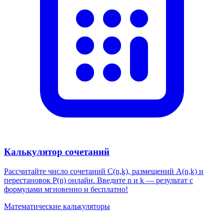
Калькулятор сочетаний
Рассчитайте число сочетаний C(n,k), размещений A(n,k) и
перестановок P(n) онлайн. Введите n и k — результат с
формулами мгновенно и бесплатно!
Математические калькуляторы