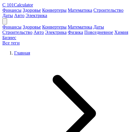
C
101Calculator
Финансы
Здоровье
Конвертеры
Математика
Строительство
Даты
Авто
Электрика
Финансы
Здоровье
Конвертеры
Математика
Даты
Строительство
Авто
Электрика
Физика
Повседневное
Химия
Бизнес
Все теги
Главная