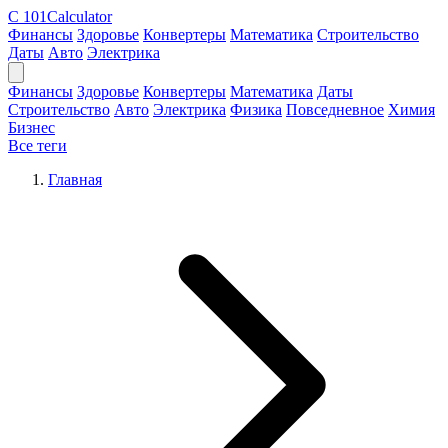
C
101Calculator
Финансы
Здоровье
Конвертеры
Математика
Строительство
Даты
Авто
Электрика
Финансы
Здоровье
Конвертеры
Математика
Даты
Строительство
Авто
Электрика
Физика
Повседневное
Химия
Бизнес
Все теги
Главная