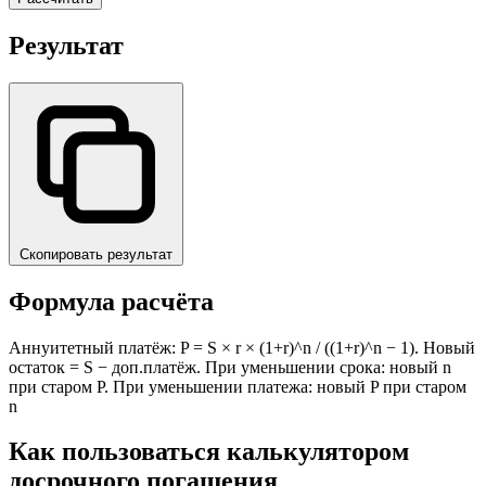
Результат
Скопировать результат
Формула расчёта
Аннуитетный платёж: P = S × r × (1+r)^n / ((1+r)^n − 1). Новый
остаток = S − доп.платёж. При уменьшении срока: новый n
при старом P. При уменьшении платежа: новый P при старом
n
Как пользоваться калькулятором
досрочного погашения