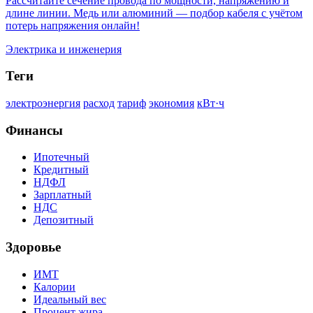
Рассчитайте сечение провода по мощности, напряжению и
длине линии. Медь или алюминий — подбор кабеля с учётом
потерь напряжения онлайн!
Электрика и инженерия
Теги
электроэнергия
расход
тариф
экономия
кВт·ч
Финансы
Ипотечный
Кредитный
НДФЛ
Зарплатный
НДС
Депозитный
Здоровье
ИМТ
Калории
Идеальный вес
Процент жира