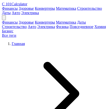
C
101Calculator
Финансы
Здоровье
Конвертеры
Математика
Строительство
Даты
Авто
Электрика
Финансы
Здоровье
Конвертеры
Математика
Даты
Строительство
Авто
Электрика
Физика
Повседневное
Химия
Бизнес
Все теги
Главная