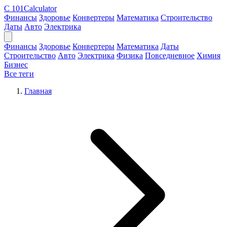
C
101Calculator
Финансы
Здоровье
Конвертеры
Математика
Строительство
Даты
Авто
Электрика
Финансы
Здоровье
Конвертеры
Математика
Даты
Строительство
Авто
Электрика
Физика
Повседневное
Химия
Бизнес
Все теги
Главная