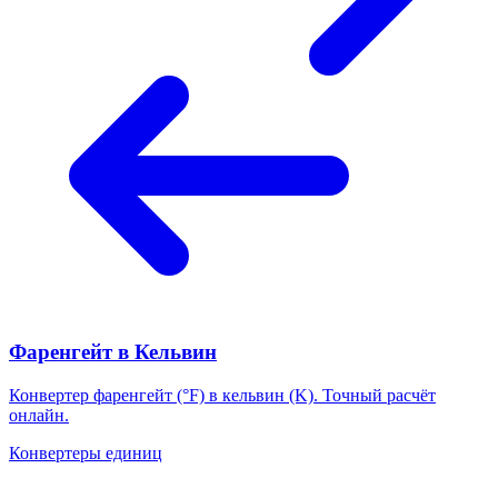
Фаренгейт в Кельвин
Конвертер фаренгейт (°F) в кельвин (K). Точный расчёт
онлайн.
Конвертеры единиц