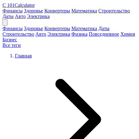
C
101Calculator
Финансы
Здоровье
Конвертеры
Математика
Строительство
Даты
Авто
Электрика
Финансы
Здоровье
Конвертеры
Математика
Даты
Строительство
Авто
Электрика
Физика
Повседневное
Химия
Бизнес
Все теги
Главная