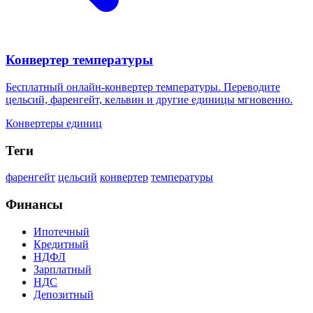
Конвертер температуры
Бесплатный онлайн-конвертер температуры. Переводите
цельсий, фаренгейт, кельвин и другие единицы мгновенно.
Конвертеры единиц
Теги
фаренгейт
цельсий
конвертер
температуры
Финансы
Ипотечный
Кредитный
НДФЛ
Зарплатный
НДС
Депозитный