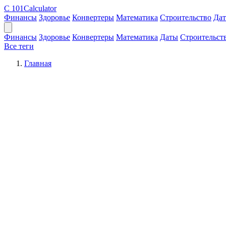
C
101Calculator
Финансы
Здоровье
Конвертеры
Математика
Строительство
Да
Финансы
Здоровье
Конвертеры
Математика
Даты
Строительст
Все теги
Главная