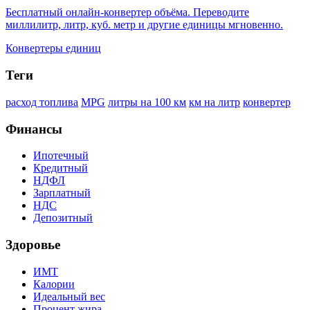
Бесплатный онлайн-конвертер объёма. Переводите
миллилитр, литр, куб. метр и другие единицы мгновенно.
Конвертеры единиц
Теги
расход топлива
MPG
литры на 100 км
км на литр
конвертер
Финансы
Ипотечный
Кредитный
НДФЛ
Зарплатный
НДС
Депозитный
Здоровье
ИМТ
Калории
Идеальный вес
Процент жира