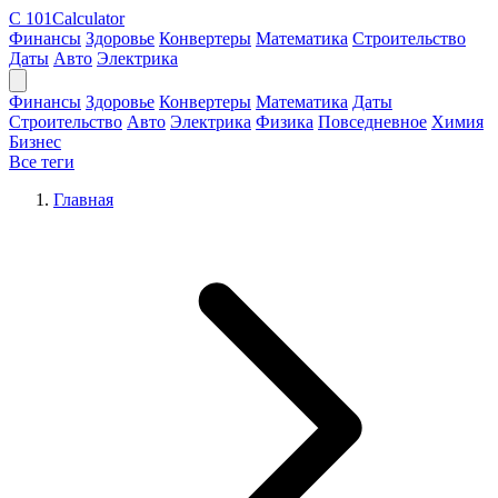
C
101Calculator
Финансы
Здоровье
Конвертеры
Математика
Строительство
Даты
Авто
Электрика
Финансы
Здоровье
Конвертеры
Математика
Даты
Строительство
Авто
Электрика
Физика
Повседневное
Химия
Бизнес
Все теги
Главная