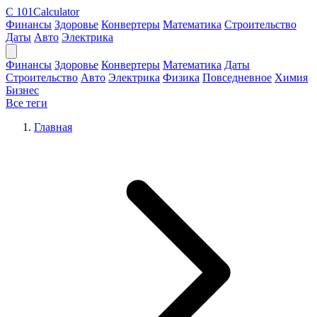
C
101Calculator
Финансы
Здоровье
Конвертеры
Математика
Строительство
Даты
Авто
Электрика
Финансы
Здоровье
Конвертеры
Математика
Даты
Строительство
Авто
Электрика
Физика
Повседневное
Химия
Бизнес
Все теги
Главная