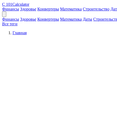
C
101Calculator
Финансы
Здоровье
Конвертеры
Математика
Строительство
Да
Финансы
Здоровье
Конвертеры
Математика
Даты
Строительст
Все теги
Главная