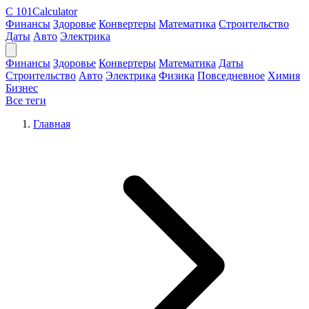
C
101Calculator
Финансы
Здоровье
Конвертеры
Математика
Строительство
Даты
Авто
Электрика
Финансы
Здоровье
Конвертеры
Математика
Даты
Строительство
Авто
Электрика
Физика
Повседневное
Химия
Бизнес
Все теги
Главная