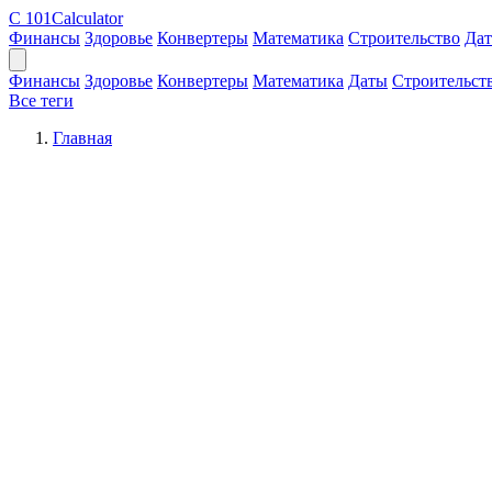
C
101Calculator
Финансы
Здоровье
Конвертеры
Математика
Строительство
Да
Финансы
Здоровье
Конвертеры
Математика
Даты
Строительст
Все теги
Главная