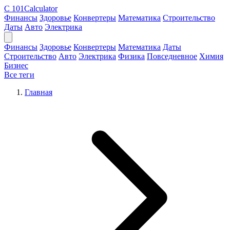
C
101Calculator
Финансы
Здоровье
Конвертеры
Математика
Строительство
Даты
Авто
Электрика
Финансы
Здоровье
Конвертеры
Математика
Даты
Строительство
Авто
Электрика
Физика
Повседневное
Химия
Бизнес
Все теги
Главная