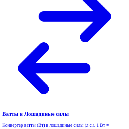
Ватты в Лошадиные силы
Конвертер ватты (Вт) в лошадиные силы (л.с.). 1 Вт =