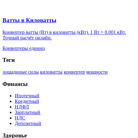
Ватты в Киловатты
Конвертер ватты (Вт) в киловатты (кВт). 1 Вт = 0.001 кВт.
Точный расчёт онлайн.
Конвертеры единиц
Теги
лошадиные силы
киловатты
конвертер
мощности
Финансы
Ипотечный
Кредитный
НДФЛ
Зарплатный
НДС
Депозитный
Здоровье