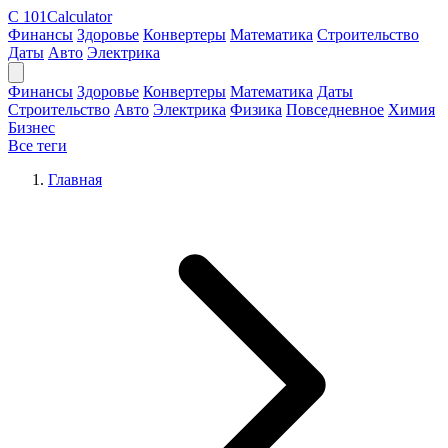
C
101Calculator
Финансы
Здоровье
Конвертеры
Математика
Строительство
Даты
Авто
Электрика
Финансы
Здоровье
Конвертеры
Математика
Даты
Строительство
Авто
Электрика
Физика
Повседневное
Химия
Бизнес
Все теги
Главная