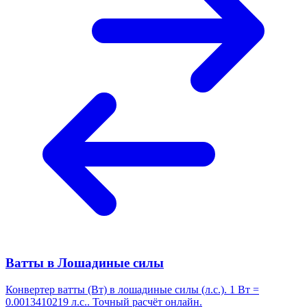
Ватты в Лошадиные силы
Конвертер ватты (Вт) в лошадиные силы (л.с.). 1 Вт =
0.0013410219 л.с.. Точный расчёт онлайн.