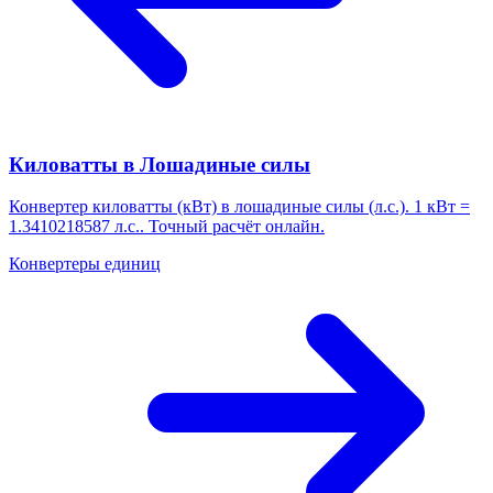
Киловатты в Лошадиные силы
Конвертер киловатты (кВт) в лошадиные силы (л.с.). 1 кВт =
1.3410218587 л.с.. Точный расчёт онлайн.
Конвертеры единиц