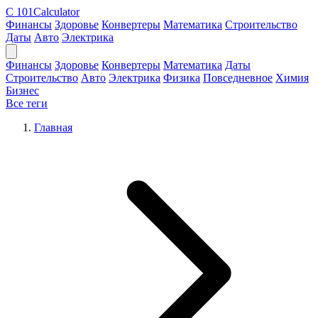
C
101Calculator
Финансы
Здоровье
Конвертеры
Математика
Строительство
Даты
Авто
Электрика
Финансы
Здоровье
Конвертеры
Математика
Даты
Строительство
Авто
Электрика
Физика
Повседневное
Химия
Бизнес
Все теги
Главная