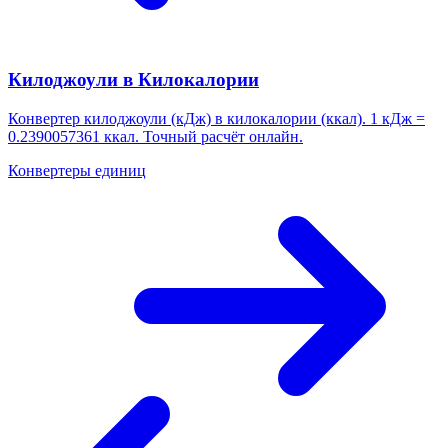
Килоджоули в Килокалории
Конвертер килоджоули (кДж) в килокалории (ккал). 1 кДж =
0.2390057361 ккал. Точный расчёт онлайн.
Конвертеры единиц