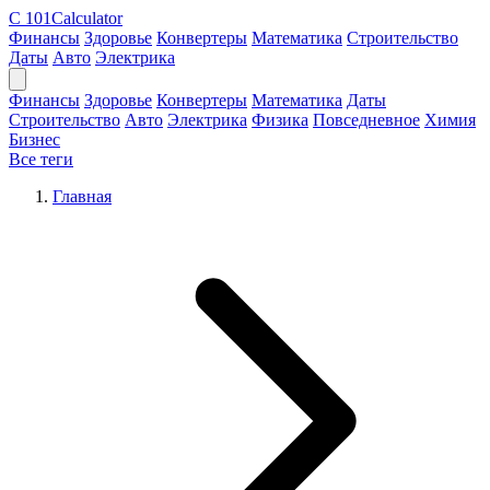
C
101Calculator
Финансы
Здоровье
Конвертеры
Математика
Строительство
Даты
Авто
Электрика
Финансы
Здоровье
Конвертеры
Математика
Даты
Строительство
Авто
Электрика
Физика
Повседневное
Химия
Бизнес
Все теги
Главная