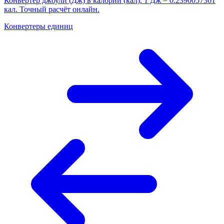
Конвертер джоули (Дж) в калории (кал). 1 Дж = 0.2390057361
кал. Точный расчёт онлайн.
Конвертеры единиц