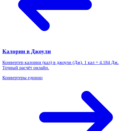
Калории в Джоули
Конвертер калории (кал) в джоули (Дж). 1 кал = 4.184 Дж.
Точный расчёт онлайн.
Конвертеры единиц