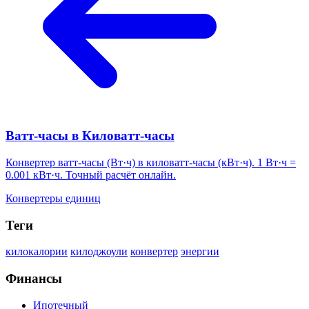
Ватт-часы в Киловатт-часы
Конвертер ватт-часы (Вт·ч) в киловатт-часы (кВт·ч). 1 Вт·ч =
0.001 кВт·ч. Точный расчёт онлайн.
Конвертеры единиц
Теги
килокалории
килоджоули
конвертер
энергии
Финансы
Ипотечный