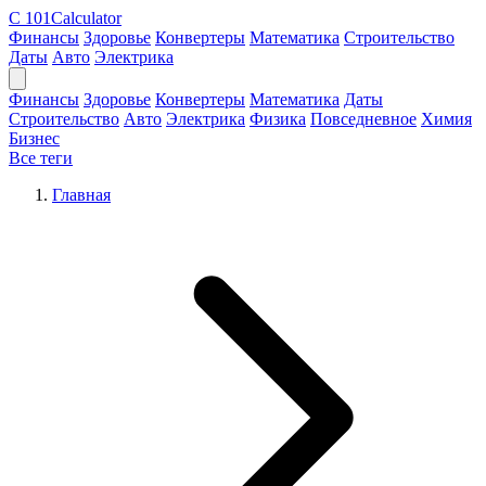
C
101Calculator
Финансы
Здоровье
Конвертеры
Математика
Строительство
Даты
Авто
Электрика
Финансы
Здоровье
Конвертеры
Математика
Даты
Строительство
Авто
Электрика
Физика
Повседневное
Химия
Бизнес
Все теги
Главная