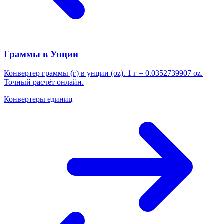
Граммы в Унции
Конвертер граммы (г) в унции (oz). 1 г = 0.0352739907 oz.
Точный расчёт онлайн.
Конвертеры единиц