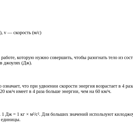
, v — скорость (м/с)
работе, которую нужно совершить, чтобы разогнать тело из сост
 в джоулях (Дж).
означает, что при удвоении скорости энергия возрастает в 4 ра
0 км/ч имеет в 4 раза больше энергии, чем на 60 км/ч.
. 1 Дж = 1 кг × м²/с². Для больших значений используют килодж
е единицы.