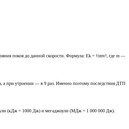
ояния покоя до данной скорости. Формула: Ek = ½mv², где m —
за, а при утроении — в 9 раз. Именно поэтому последствия ДТП
оули (кДж = 1000 Дж) и мегаджоули (МДж = 1 000 000 Дж).