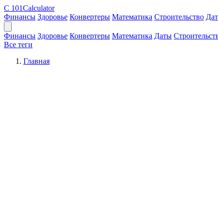
C
101Calculator
Финансы
Здоровье
Конвертеры
Математика
Строительство
Да
Финансы
Здоровье
Конвертеры
Математика
Даты
Строительст
Все теги
Главная