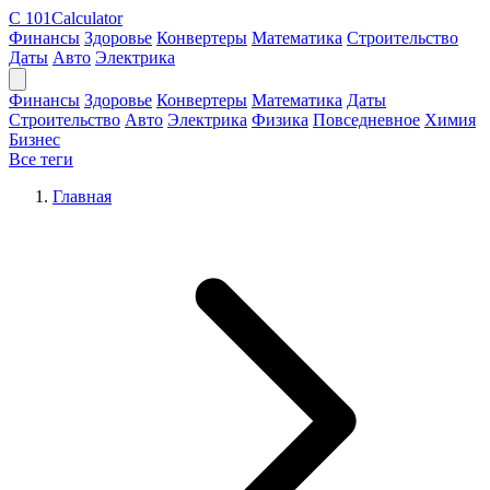
C
101Calculator
Финансы
Здоровье
Конвертеры
Математика
Строительство
Даты
Авто
Электрика
Финансы
Здоровье
Конвертеры
Математика
Даты
Строительство
Авто
Электрика
Физика
Повседневное
Химия
Бизнес
Все теги
Главная