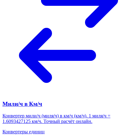
Мили/ч в Км/ч
Конвертер мили/ч (миля/ч) в км/ч (км/ч). 1 миля/ч =
1.6093427125 км/ч. Точный расчёт онлайн.
Конвертеры единиц