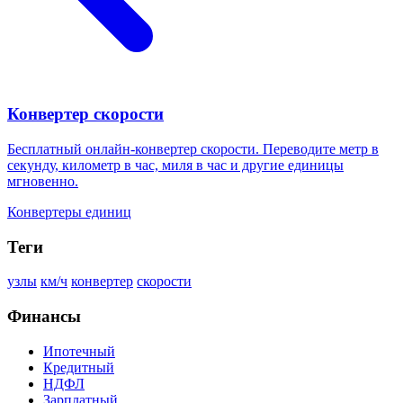
Конвертер скорости
Бесплатный онлайн-конвертер скорости. Переводите метр в
секунду, километр в час, миля в час и другие единицы
мгновенно.
Конвертеры единиц
Теги
узлы
км/ч
конвертер
скорости
Финансы
Ипотечный
Кредитный
НДФЛ
Зарплатный