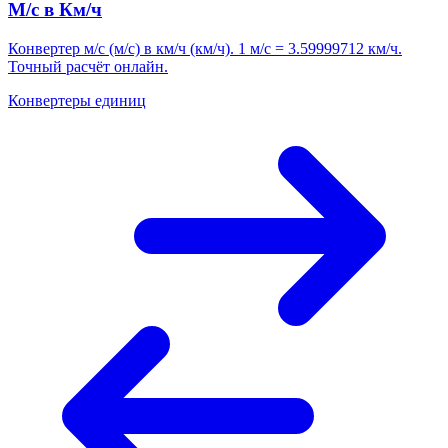
М/с в Км/ч
Конвертер м/с (м/с) в км/ч (км/ч). 1 м/с = 3.59999712 км/ч.
Точный расчёт онлайн.
Конвертеры единиц