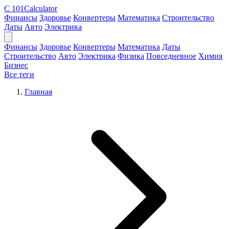
C
101Calculator
Финансы
Здоровье
Конвертеры
Математика
Строительство
Даты
Авто
Электрика
Финансы
Здоровье
Конвертеры
Математика
Даты
Строительство
Авто
Электрика
Физика
Повседневное
Химия
Бизнес
Все теги
Главная