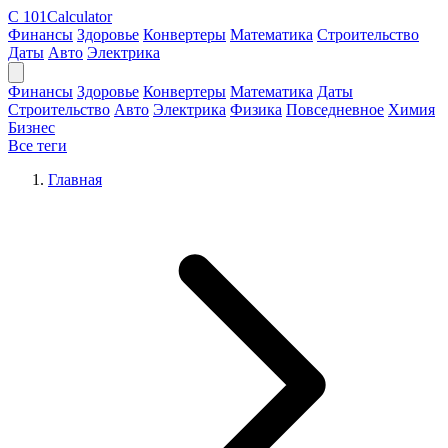
C
101Calculator
Финансы
Здоровье
Конвертеры
Математика
Строительство
Даты
Авто
Электрика
Финансы
Здоровье
Конвертеры
Математика
Даты
Строительство
Авто
Электрика
Физика
Повседневное
Химия
Бизнес
Все теги
Главная