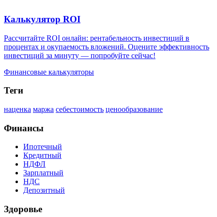
Калькулятор ROI
Рассчитайте ROI онлайн: рентабельность инвестиций в
процентах и окупаемость вложений. Оцените эффективность
инвестиций за минуту — попробуйте сейчас!
Финансовые калькуляторы
Теги
наценка
маржа
себестоимость
ценообразование
Финансы
Ипотечный
Кредитный
НДФЛ
Зарплатный
НДС
Депозитный
Здоровье