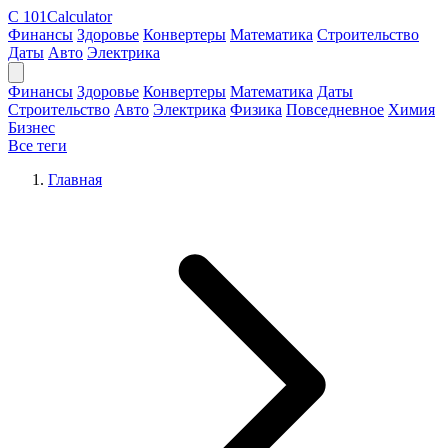
C
101Calculator
Финансы
Здоровье
Конвертеры
Математика
Строительство
Даты
Авто
Электрика
Финансы
Здоровье
Конвертеры
Математика
Даты
Строительство
Авто
Электрика
Физика
Повседневное
Химия
Бизнес
Все теги
Главная