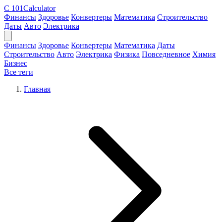
C
101Calculator
Финансы
Здоровье
Конвертеры
Математика
Строительство
Даты
Авто
Электрика
Финансы
Здоровье
Конвертеры
Математика
Даты
Строительство
Авто
Электрика
Физика
Повседневное
Химия
Бизнес
Все теги
Главная