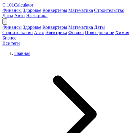
C
101Calculator
Финансы
Здоровье
Конвертеры
Математика
Строительство
Даты
Авто
Электрика
Финансы
Здоровье
Конвертеры
Математика
Даты
Строительство
Авто
Электрика
Физика
Повседневное
Химия
Бизнес
Все теги
Главная