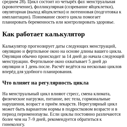
среднем 28). Цикл состоит из четырёх фаз: менструальная
(кровотечение), фолликулярная (созревание яйцеклетки),
овуляторная (выход яйцеклетки) и лютеиновая (подготовка к
имплантации). Понимание своего цикла помогает
планировать беременность или контролировать здоровье.
Как работает калькулятор
Калькулятор прогнозирует даты следующих менструаций,
овуляцию и фертильное окно на основе длины вашего цикла.
Овуляция обычно происходит за 14 дней до начала следующей
менструации. Фертильное окно охватывает 5 дней до
овуляции и 1 день после. Расчёт ведётся на несколько циклов
вперёд для удобного планирования.
Что влияет на регулярность цикла
На менструальный цикл влияют стресс, смена климата,
физические нагрузки, питание, вес тела, гормональные
нарушения, возраст и приём лекарств. Нерегулярный цикл
может быть вариантом нормы в подростковом возрасте и в
период перименопаузы. Если циклы постоянно различаются
более чем на 7–9 дней, рекомендуется обратиться к
гинекологу.