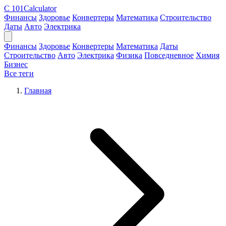
C
101Calculator
Финансы
Здоровье
Конвертеры
Математика
Строительство
Даты
Авто
Электрика
Финансы
Здоровье
Конвертеры
Математика
Даты
Строительство
Авто
Электрика
Физика
Повседневное
Химия
Бизнес
Все теги
Главная