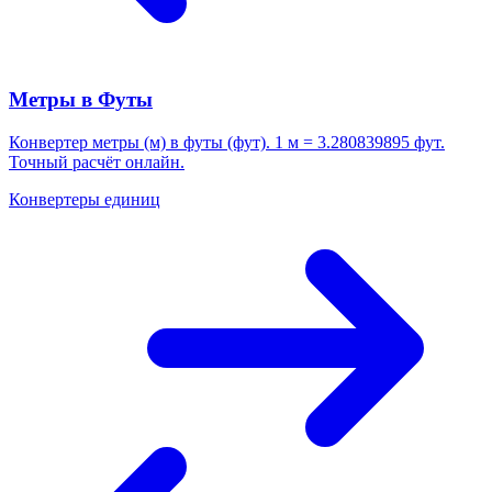
Метры в Футы
Конвертер метры (м) в футы (фут). 1 м = 3.280839895 фут.
Точный расчёт онлайн.
Конвертеры единиц