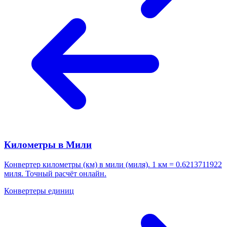
Километры в Мили
Конвертер километры (км) в мили (миля). 1 км = 0.6213711922
миля. Точный расчёт онлайн.
Конвертеры единиц