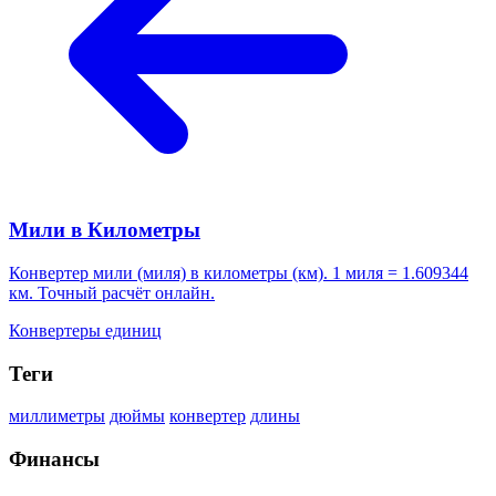
Мили в Километры
Конвертер мили (миля) в километры (км). 1 миля = 1.609344
км. Точный расчёт онлайн.
Конвертеры единиц
Теги
миллиметры
дюймы
конвертер
длины
Финансы