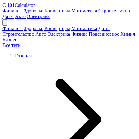
C
101Calculator
Финансы
Здоровье
Конвертеры
Математика
Строительство
Даты
Авто
Электрика
Финансы
Здоровье
Конвертеры
Математика
Даты
Строительство
Авто
Электрика
Физика
Повседневное
Химия
Бизнес
Все теги
Главная