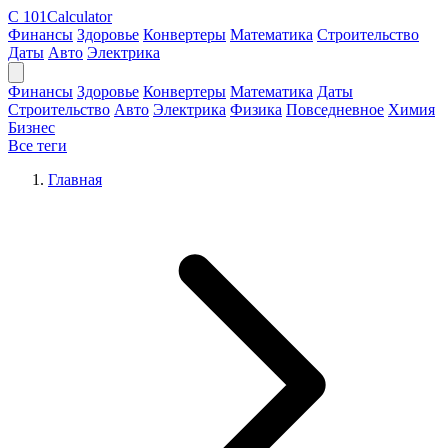
C
101Calculator
Финансы
Здоровье
Конвертеры
Математика
Строительство
Даты
Авто
Электрика
Финансы
Здоровье
Конвертеры
Математика
Даты
Строительство
Авто
Электрика
Физика
Повседневное
Химия
Бизнес
Все теги
Главная