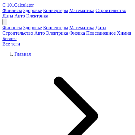
C
101Calculator
Финансы
Здоровье
Конвертеры
Математика
Строительство
Даты
Авто
Электрика
Финансы
Здоровье
Конвертеры
Математика
Даты
Строительство
Авто
Электрика
Физика
Повседневное
Химия
Бизнес
Все теги
Главная