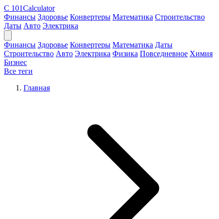
C
101Calculator
Финансы
Здоровье
Конвертеры
Математика
Строительство
Даты
Авто
Электрика
Финансы
Здоровье
Конвертеры
Математика
Даты
Строительство
Авто
Электрика
Физика
Повседневное
Химия
Бизнес
Все теги
Главная