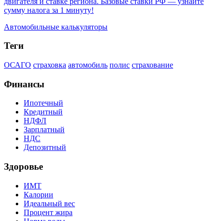
двигателя и ставке региона. Базовые ставки РФ — узнайте
сумму налога за 1 минуту!
Автомобильные калькуляторы
Теги
ОСАГО
страховка
автомобиль
полис
страхование
Финансы
Ипотечный
Кредитный
НДФЛ
Зарплатный
НДС
Депозитный
Здоровье
ИМТ
Калории
Идеальный вес
Процент жира