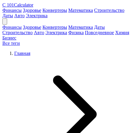
C
101Calculator
Финансы
Здоровье
Конвертеры
Математика
Строительство
Даты
Авто
Электрика
Финансы
Здоровье
Конвертеры
Математика
Даты
Строительство
Авто
Электрика
Физика
Повседневное
Химия
Бизнес
Все теги
Главная