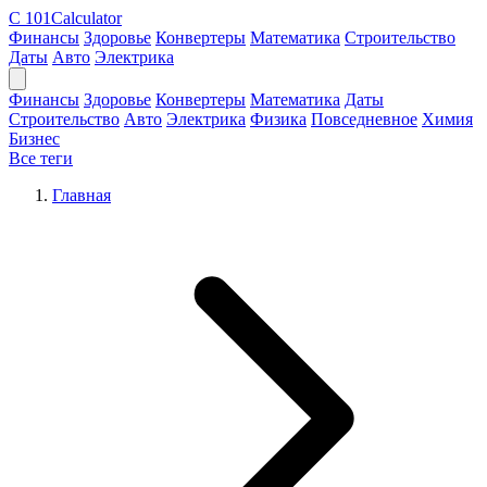
C
101Calculator
Финансы
Здоровье
Конвертеры
Математика
Строительство
Даты
Авто
Электрика
Финансы
Здоровье
Конвертеры
Математика
Даты
Строительство
Авто
Электрика
Физика
Повседневное
Химия
Бизнес
Все теги
Главная