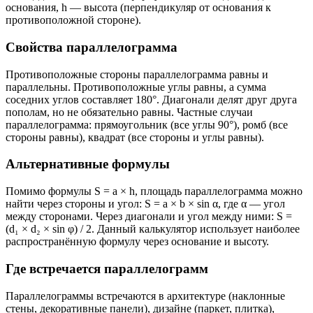
основания, h — высота (перпендикуляр от основания к
противоположной стороне).
Свойства параллелограмма
Противоположные стороны параллелограмма равны и
параллельны. Противоположные углы равны, а сумма
соседних углов составляет 180°. Диагонали делят друг друга
пополам, но не обязательно равны. Частные случаи
параллелограмма: прямоугольник (все углы 90°), ромб (все
стороны равны), квадрат (все стороны и углы равны).
Альтернативные формулы
Помимо формулы S = a × h, площадь параллелограмма можно
найти через стороны и угол: S = a × b × sin α, где α — угол
между сторонами. Через диагонали и угол между ними: S =
(d₁ × d₂ × sin φ) / 2. Данный калькулятор использует наиболее
распространённую формулу через основание и высоту.
Где встречается параллелограмм
Параллелограммы встречаются в архитектуре (наклонные
стены, декоративные панели), дизайне (паркет, плитка),