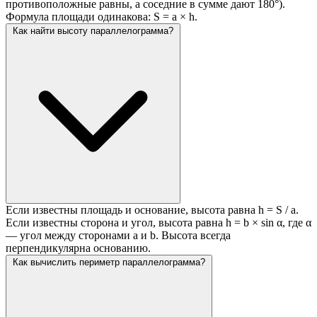
противоположные равны, а соседние в сумме дают 180°).
Формула площади одинакова: S = a × h.
Как найти высоту параллелограмма?
Если известны площадь и основание, высота равна h = S / a.
Если известны сторона и угол, высота равна h = b × sin α, где α
— угол между сторонами a и b. Высота всегда
перпендикулярна основанию.
Как вычислить периметр параллелограмма?