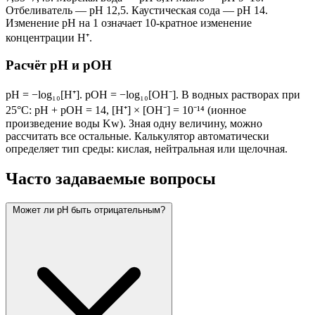
Отбеливатель — pH 12,5. Каустическая сода — pH 14.
Изменение pH на 1 означает 10-кратное изменение
концентрации H⁺.
Расчёт pH и pOH
pH = −log₁₀[H⁺]. pOH = −log₁₀[OH⁻]. В водных растворах при
25°C: pH + pOH = 14, [H⁺] × [OH⁻] = 10⁻¹⁴ (ионное
произведение воды Kw). Зная одну величину, можно
рассчитать все остальные. Калькулятор автоматически
определяет тип среды: кислая, нейтральная или щелочная.
Часто задаваемые вопросы
Может ли pH быть отрицательным?