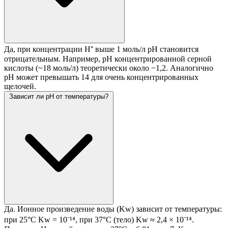
Да, при концентрации H⁺ выше 1 моль/л pH становится
отрицательным. Например, pH концентрированной серной
кислоты (~18 моль/л) теоретически около −1,2. Аналогично
pH может превышать 14 для очень концентрированных
щелочей.
Зависит ли pH от температуры?
Да. Ионное произведение воды (Kw) зависит от температуры:
при 25°C Kw = 10⁻¹⁴, при 37°C (тело) Kw ≈ 2,4 × 10⁻¹⁴.