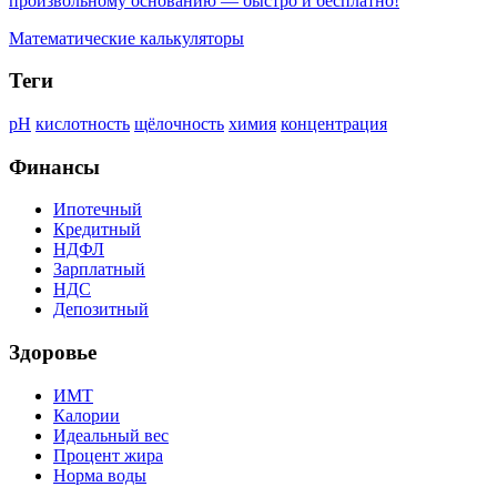
произвольному основанию — быстро и бесплатно!
Математические калькуляторы
Теги
pH
кислотность
щёлочность
химия
концентрация
Финансы
Ипотечный
Кредитный
НДФЛ
Зарплатный
НДС
Депозитный
Здоровье
ИМТ
Калории
Идеальный вес
Процент жира
Норма воды