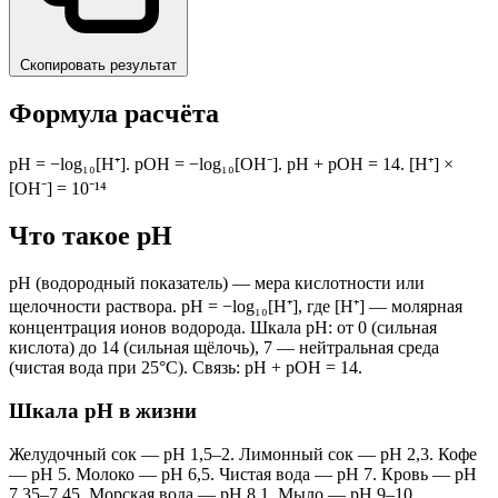
Скопировать результат
Формула расчёта
pH = −log₁₀[H⁺]. pOH = −log₁₀[OH⁻]. pH + pOH = 14. [H⁺] ×
[OH⁻] = 10⁻¹⁴
Что такое pH
pH (водородный показатель) — мера кислотности или
щелочности раствора. pH = −log₁₀[H⁺], где [H⁺] — молярная
концентрация ионов водорода. Шкала pH: от 0 (сильная
кислота) до 14 (сильная щёлочь), 7 — нейтральная среда
(чистая вода при 25°C). Связь: pH + pOH = 14.
Шкала pH в жизни
Желудочный сок — pH 1,5–2. Лимонный сок — pH 2,3. Кофе
— pH 5. Молоко — pH 6,5. Чистая вода — pH 7. Кровь — pH
7,35–7,45. Морская вода — pH 8,1. Мыло — pH 9–10.