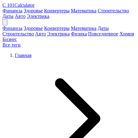
C
101Calculator
Финансы
Здоровье
Конвертеры
Математика
Строительство
Даты
Авто
Электрика
Финансы
Здоровье
Конвертеры
Математика
Даты
Строительство
Авто
Электрика
Физика
Повседневное
Химия
Бизнес
Все теги
Главная