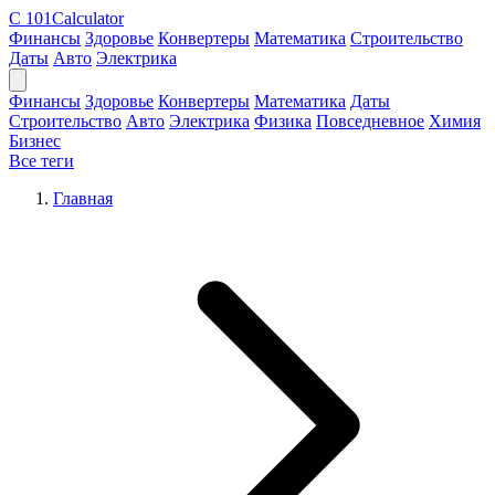
C
101Calculator
Финансы
Здоровье
Конвертеры
Математика
Строительство
Даты
Авто
Электрика
Финансы
Здоровье
Конвертеры
Математика
Даты
Строительство
Авто
Электрика
Физика
Повседневное
Химия
Бизнес
Все теги
Главная