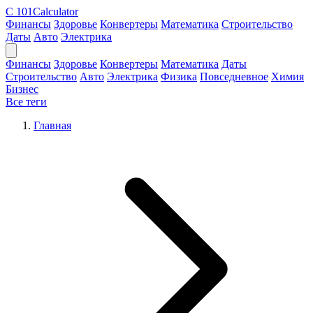
C
101Calculator
Финансы
Здоровье
Конвертеры
Математика
Строительство
Даты
Авто
Электрика
Финансы
Здоровье
Конвертеры
Математика
Даты
Строительство
Авто
Электрика
Физика
Повседневное
Химия
Бизнес
Все теги
Главная