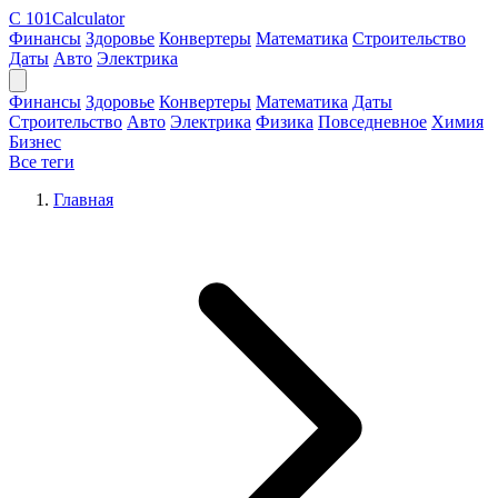
C
101Calculator
Финансы
Здоровье
Конвертеры
Математика
Строительство
Даты
Авто
Электрика
Финансы
Здоровье
Конвертеры
Математика
Даты
Строительство
Авто
Электрика
Физика
Повседневное
Химия
Бизнес
Все теги
Главная