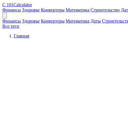
C
101Calculator
Финансы
Здоровье
Конвертеры
Математика
Строительство
Да
Финансы
Здоровье
Конвертеры
Математика
Даты
Строительст
Все теги
Главная