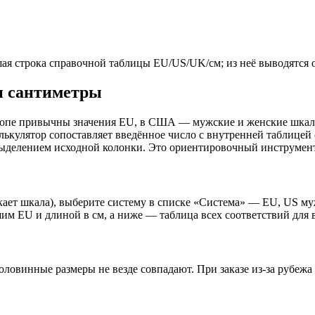
ая строка справочной таблицы EU/US/UK/см; из неё выводятся 
 и сантиметры
 Европе привычны значения EU, в США — мужские и женские шка
лькулятор сопоставляет введённое число с внутренней таблицей
ыделением исходной колонки. Это ориентировочный инструмент 
скает шкала), выберите систему в списке «Система» — EU, US м
шим EU и длиной в см, а ниже — таблица всех соответствий для
оловинные размеры не везде совпадают. При заказе из-за рубежа 