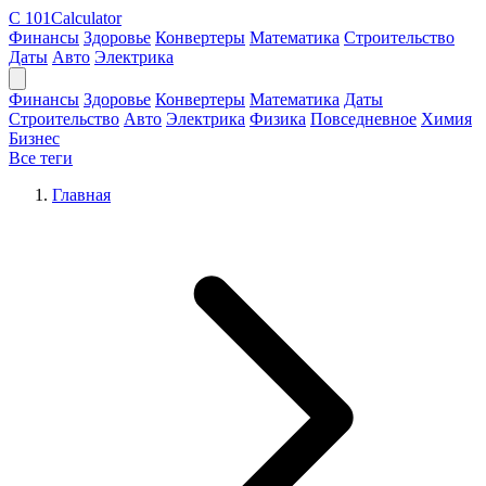
C
101Calculator
Финансы
Здоровье
Конвертеры
Математика
Строительство
Даты
Авто
Электрика
Финансы
Здоровье
Конвертеры
Математика
Даты
Строительство
Авто
Электрика
Физика
Повседневное
Химия
Бизнес
Все теги
Главная