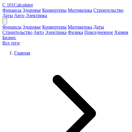
C
101Calculator
Финансы
Здоровье
Конвертеры
Математика
Строительство
Даты
Авто
Электрика
Финансы
Здоровье
Конвертеры
Математика
Даты
Строительство
Авто
Электрика
Физика
Повседневное
Химия
Бизнес
Все теги
Главная