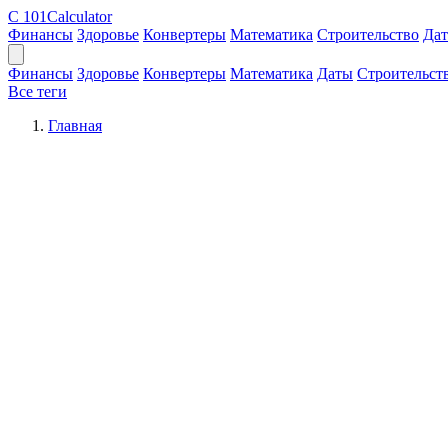
C
101Calculator
Финансы
Здоровье
Конвертеры
Математика
Строительство
Да
Финансы
Здоровье
Конвертеры
Математика
Даты
Строительст
Все теги
Главная