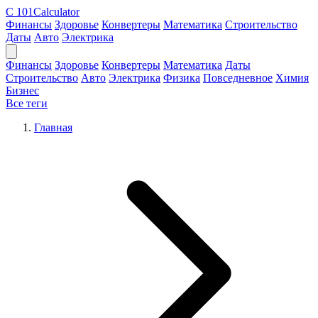
C
101Calculator
Финансы
Здоровье
Конвертеры
Математика
Строительство
Даты
Авто
Электрика
Финансы
Здоровье
Конвертеры
Математика
Даты
Строительство
Авто
Электрика
Физика
Повседневное
Химия
Бизнес
Все теги
Главная