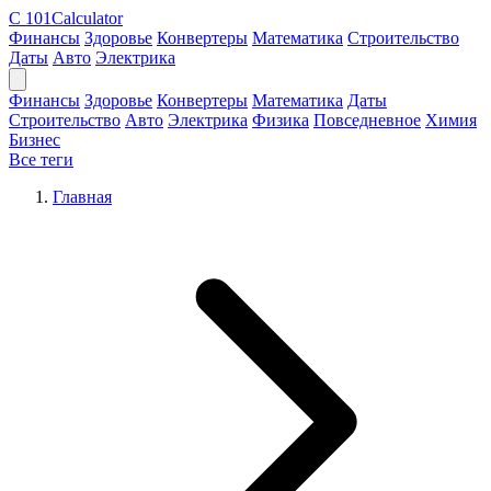
C
101Calculator
Финансы
Здоровье
Конвертеры
Математика
Строительство
Даты
Авто
Электрика
Финансы
Здоровье
Конвертеры
Математика
Даты
Строительство
Авто
Электрика
Физика
Повседневное
Химия
Бизнес
Все теги
Главная